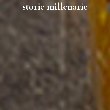
BISTROT
storie millenarie
MENU
LUNGOMARE
MENU
TERRAZZA
NOI
CONTATTI