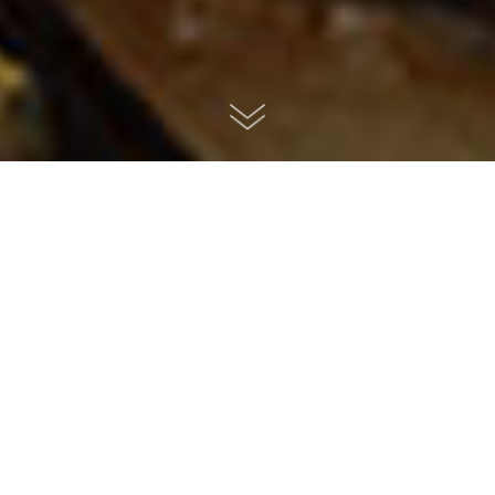
I nostri valori
Crediamo che il vero valore nasca da visioni comuni e
da passioni condivise.
Siamo persone unite dall'amore per la nostra isola, i
suoi sapori, i colori e i profumi che ci regala.
È questo che portiamo a tavola ogni giorno: le nostre
radici, la nostra storia e il calore della Sardegna più