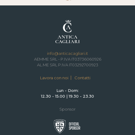
info@anticacagliari.it
AEMME SRL - P.IVA IT03736060926
AL.ME SRL P.IVA IT03292700923
Lavora con noi
Contatti
Lun - Dom:
12.30 - 15.00 | 19.30 - 23.30
Sponsor