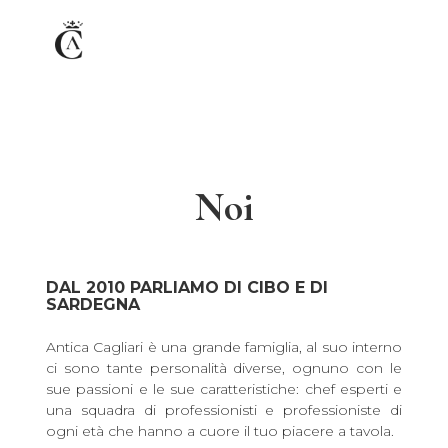
I
Togg
IT
EN
NOSTRI
navi
VALORI
LOCALI
RISTORANTE
Noi
BISTROT
LUNGOMARE
TERRAZZA
DAL 2010 PARLIAMO DI CIBO E DI
SARDEGNA
MENU
Antica Cagliari è una grande famiglia, al suo interno
MENU
ci sono tante personalità diverse, ognuno con le
sue passioni e le sue caratteristiche: chef esperti e
RISTORANTE
una squadra di professionisti e professioniste di
MENU
ogni età che hanno a cuore il tuo piacere a tavola.