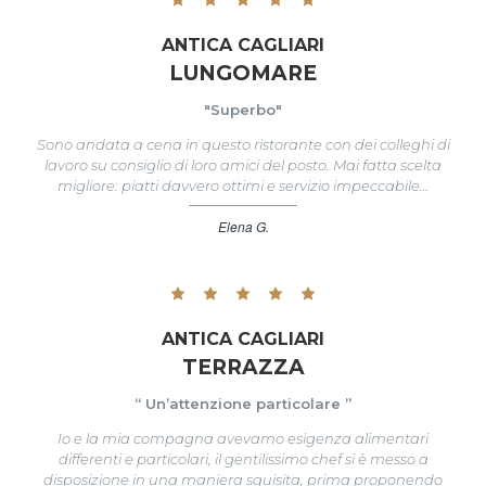
ANTICA CAGLIARI
LUNGOMARE
"Superbo"
Sono andata a cena in questo ristorante con dei colleghi di
lavoro su consiglio di loro amici del posto. Mai fatta scelta
migliore: piatti davvero ottimi e servizio impeccabile…
Elena G.
ANTICA CAGLIARI
TERRAZZA
“ Un’attenzione particolare ”
Io e la mia compagna avevamo esigenza alimentari
differenti e particolari, il gentilissimo chef si è messo a
disposizione in una maniera squisita, prima proponendo